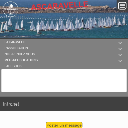
LA CARAVELLE

L'ASSOCIATION

NOS RENDEZ VOUS

MÉDIA/PUBLICATIONS

FACEBOOK
Intranet
Poster un message