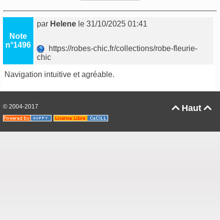
par
Helene
le 31/10/2025 01:41
Note
n°1496
https://robes-chic.fr/collections/robe-fleurie-
chic
Navigation intuitive et agréable.
© 2004-2017
Haut

