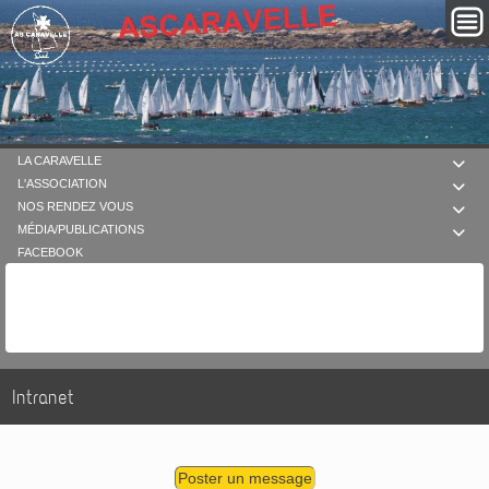
LA CARAVELLE

L'ASSOCIATION

NOS RENDEZ VOUS

MÉDIA/PUBLICATIONS

FACEBOOK
Intranet
Poster un message