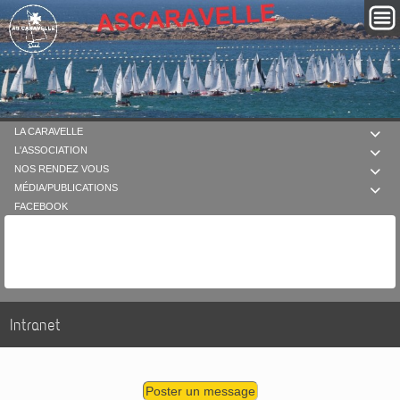
LA CARAVELLE

L'ASSOCIATION

NOS RENDEZ VOUS

MÉDIA/PUBLICATIONS

FACEBOOK
Intranet
Poster un message