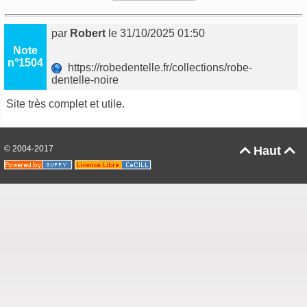
par
Robert
le 31/10/2025 01:50
Note
n°1504
https://robedentelle.fr/collections/robe-
dentelle-noire
Site très complet et utile.
© 2004-2017
Haut

