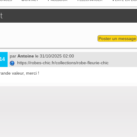
t
Poster un message
par
Antoine
le 31/10/2025 02:00
14
https://robes-chic.fr/collections/robe-fleurie-chic
rande valeur, merci !