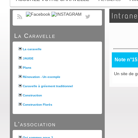
Intrane
La Caravelle
La caravelle
JAUGE
Note n°15
Plans
Un site de g
Rénovation - Un exemple
Caravelle à gréement traditionnel
Construction
Construction Florès
L'association
Qui sommes nous ?