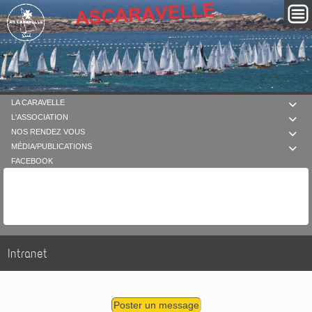
LA CARAVELLE

L'ASSOCIATION

NOS RENDEZ VOUS

MÉDIA/PUBLICATIONS

FACEBOOK
Intranet
Poster un message