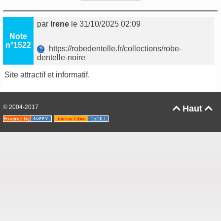
par
Irene
le 31/10/2025 02:09
Note
n°1522
https://robedentelle.fr/collections/robe-
dentelle-noire
Site attractif et informatif.
© 2004-2017
Haut

