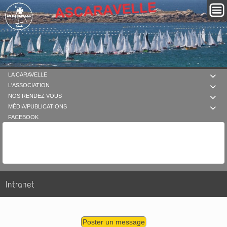
LA CARAVELLE

L'ASSOCIATION

NOS RENDEZ VOUS

MÉDIA/PUBLICATIONS

FACEBOOK
Intranet
Poster un message