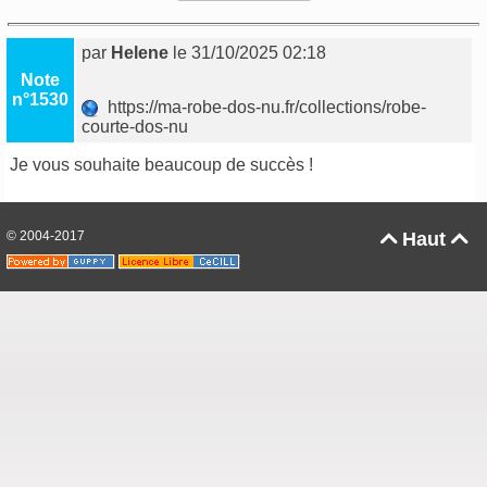
par
Helene
le 31/10/2025 02:18
Note
n°1530
https://ma-robe-dos-nu.fr/collections/robe-
courte-dos-nu
Je vous souhaite beaucoup de succès !
© 2004-2017
Haut

