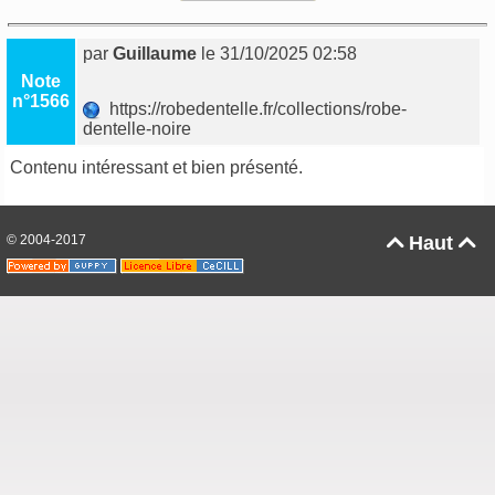
par
Guillaume
le 31/10/2025 02:58
Note
n°1566
https://robedentelle.fr/collections/robe-
dentelle-noire
Contenu intéressant et bien présenté.
© 2004-2017
Haut

