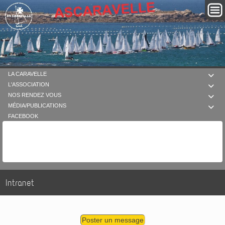
LA CARAVELLE

L'ASSOCIATION

NOS RENDEZ VOUS

MÉDIA/PUBLICATIONS

FACEBOOK
Intranet
Poster un message