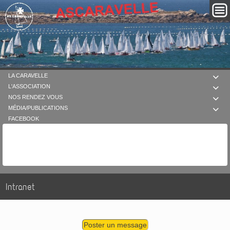
LA CARAVELLE

L'ASSOCIATION

NOS RENDEZ VOUS

MÉDIA/PUBLICATIONS

FACEBOOK
Intranet
Poster un message