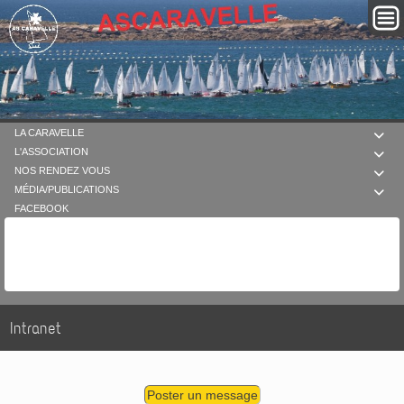
LA CARAVELLE

L'ASSOCIATION

NOS RENDEZ VOUS

MÉDIA/PUBLICATIONS

FACEBOOK
Intranet
Poster un message