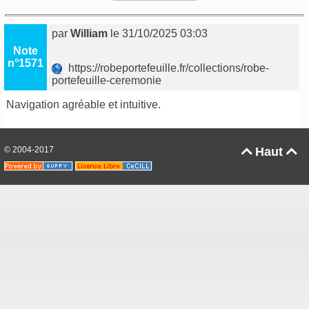
par
William
le 31/10/2025 03:03
Note
n°1571
https://robeportefeuille.fr/collections/robe-
portefeuille-ceremonie
Navigation agréable et intuitive.
© 2004-2017
Haut

