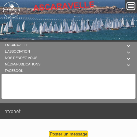
LA CARAVELLE

L'ASSOCIATION

NOS RENDEZ VOUS

MÉDIA/PUBLICATIONS

FACEBOOK
Intranet
Poster un message