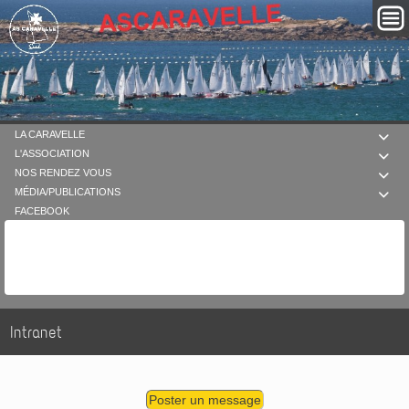
LA CARAVELLE

L'ASSOCIATION

NOS RENDEZ VOUS

MÉDIA/PUBLICATIONS

FACEBOOK
Intranet
Poster un message