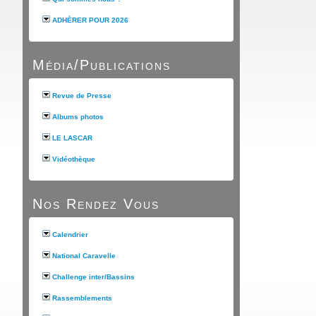
ADHÉRER POUR 2026
Média/Publications
Revue de Presse
Albums photos
LE LASCAR
Vidéothèque
Nos Rendez Vous
Calendrier
National Caravelle
Challenge inter/Bassins
Rassemblements