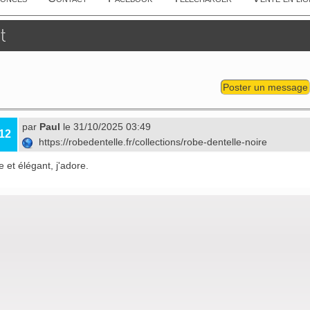
t
Poster un message
par
Paul
le 31/10/2025 03:49
12
https://robedentelle.fr/collections/robe-dentelle-noire
 et élégant, j'adore.