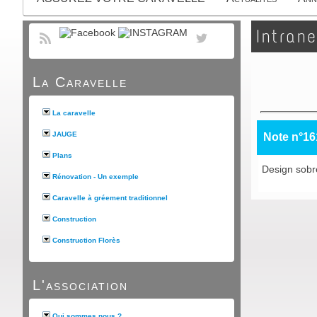
Intrane
La Caravelle
La caravelle
JAUGE
Note n°16
Plans
Design sobre
Rénovation - Un exemple
Caravelle à gréement traditionnel
Construction
Construction Florès
L'association
Qui sommes nous ?