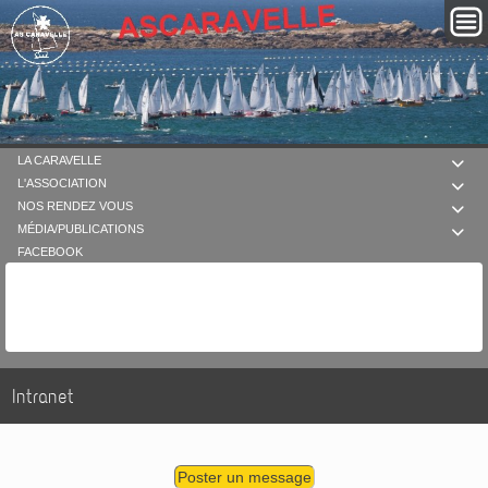
LA CARAVELLE

L'ASSOCIATION

NOS RENDEZ VOUS

MÉDIA/PUBLICATIONS

FACEBOOK
Intranet
Poster un message