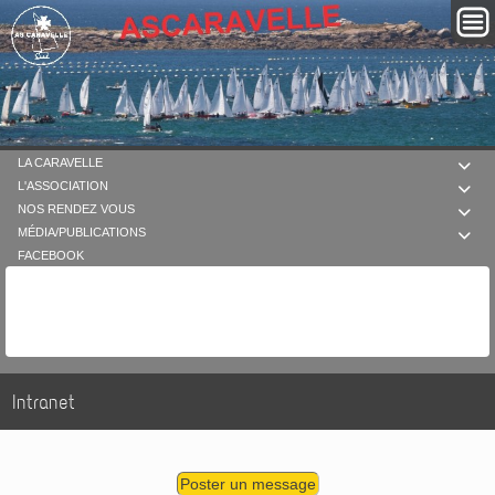
LA CARAVELLE

L'ASSOCIATION

NOS RENDEZ VOUS

MÉDIA/PUBLICATIONS

FACEBOOK
Intranet
Poster un message