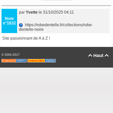
par
Yvette
le 31/10/2025 04:11
Note
n°1632
https://robedentelle.fr/collections/robe-
dentelle-noire
Site passionnant de A à Z !
© 2004-2017
Haut

