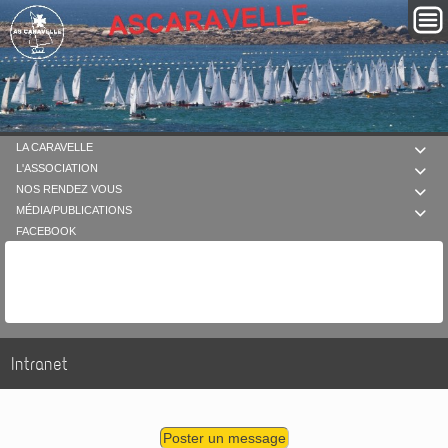
LA CARAVELLE

L'ASSOCIATION

NOS RENDEZ VOUS

MÉDIA/PUBLICATIONS

FACEBOOK
Intranet
Poster un message