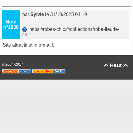
par
Sylvie
le 31/10/2025 04:19
Note
n°1638
https://robes-chic.fr/collections/robe-fleurie-
chic
Site attractif et informatif.
© 2004-2017
Haut

