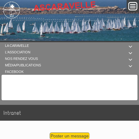
LA CARAVELLE

L'ASSOCIATION

NOS RENDEZ VOUS

MÉDIA/PUBLICATIONS

FACEBOOK
Intranet
Poster un message