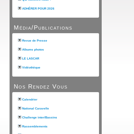
ADHÉRER POUR 2026
Média/Publications
Revue de Presse
Albums photos
LE LASCAR
Vidéothèque
Nos Rendez Vous
Calendrier
National Caravelle
Challenge inter/Bassins
Rassemblements