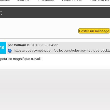
t
Poster un message
par
William
le 31/10/2025 04:32
48
https://robeasymetrique.fr/collections/robe-asymetrique-cockt
 pour ce magnifique travail !