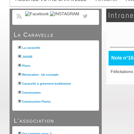
Intrane
La Caravelle
La caravelle
JAUGE
Note n°16
Plans
Félicitations
Rénovation - Un exemple
Caravelle à gréement traditionnel
Construction
Construction Florès
L'association
Qui sommes nous ?