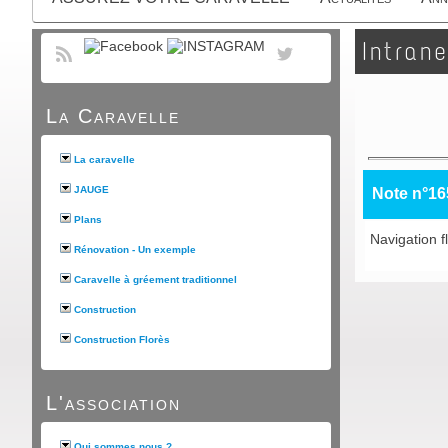
Intrane
La Caravelle
La caravelle
JAUGE
Note n°16
Plans
Navigation fl
Rénovation - Un exemple
Caravelle à gréement traditionnel
Construction
Construction Florès
L'association
Qui sommes nous ?