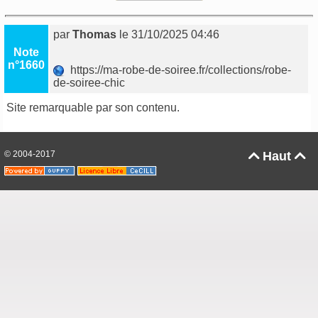
par
Thomas
le 31/10/2025 04:46
Note
n°1660
https://ma-robe-de-soiree.fr/collections/robe-
de-soiree-chic
Site remarquable par son contenu.
© 2004-2017
Haut

