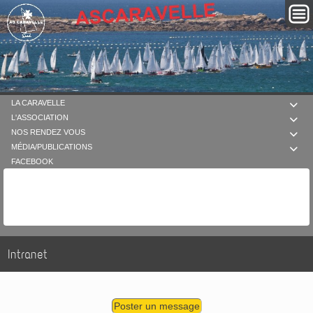
LA CARAVELLE

L'ASSOCIATION

NOS RENDEZ VOUS

MÉDIA/PUBLICATIONS

FACEBOOK
Intranet
Poster un message