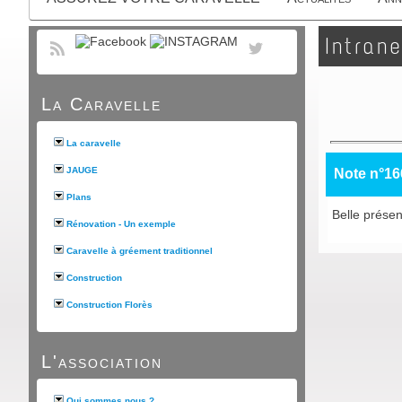
Intrane
La Caravelle
La caravelle
JAUGE
Note n°16
Plans
Belle présent
Rénovation - Un exemple
Caravelle à gréement traditionnel
Construction
Construction Florès
L'association
Qui sommes nous ?