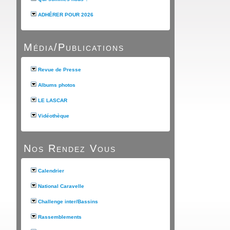
ADHÉRER POUR 2026
Média/Publications
Revue de Presse
Albums photos
LE LASCAR
Vidéothèque
Nos Rendez Vous
Calendrier
National Caravelle
Challenge inter/Bassins
Rassemblements