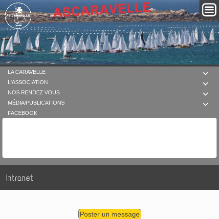
LA CARAVELLE

L'ASSOCIATION

NOS RENDEZ VOUS

MÉDIA/PUBLICATIONS

FACEBOOK
Intranet
Poster un message