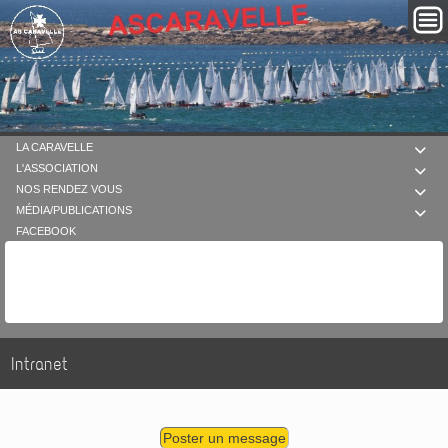
LA CARAVELLE

L'ASSOCIATION

NOS RENDEZ VOUS

MÉDIA/PUBLICATIONS

FACEBOOK
Intranet
Poster un message