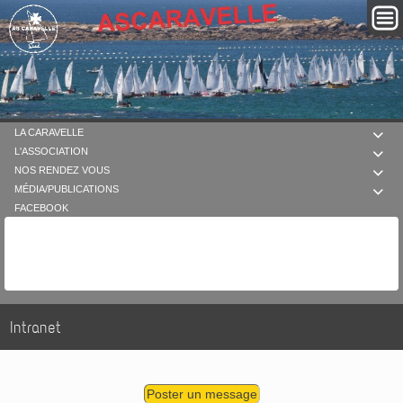
LA CARAVELLE

L'ASSOCIATION

NOS RENDEZ VOUS

MÉDIA/PUBLICATIONS

FACEBOOK
Intranet
Poster un message