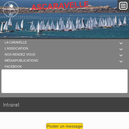
LA CARAVELLE

L'ASSOCIATION

NOS RENDEZ VOUS

MÉDIA/PUBLICATIONS

FACEBOOK
Intranet
Poster un message