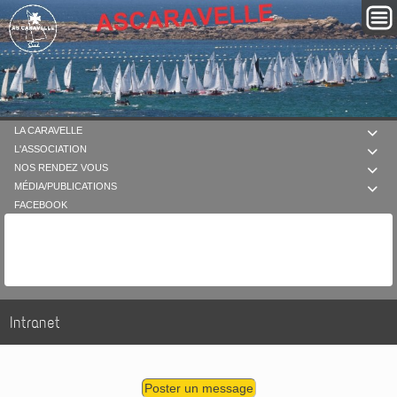
LA CARAVELLE

L'ASSOCIATION

NOS RENDEZ VOUS

MÉDIA/PUBLICATIONS

FACEBOOK
Intranet
Poster un message