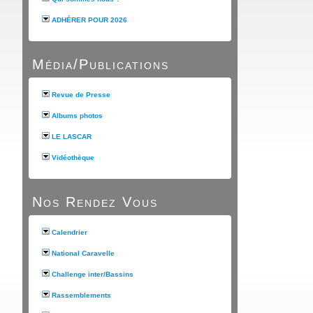
ADHÉRER POUR 2026
Média/Publications
Revue de Presse
Albums photos
LE LASCAR
Vidéothèque
Nos Rendez Vous
Calendrier
National Caravelle
Challenge inter/Bassins
Rassemblements