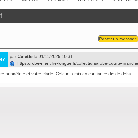
t
Poster un message
par
Colette
le 01/11/2025 10:31
97
https://robe-manche-longue.fr/collections/robe-courte-manch
tre honnêteté et votre clarté. Cela m'a mis en confiance dès le début.