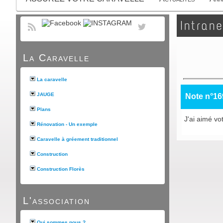
Intrane
La Caravelle
La caravelle
JAUGE
Note n°16
Plans
J'ai aimé vo
Rénovation - Un exemple
Caravelle à gréement traditionnel
Construction
Construction Florès
L'association
Qui sommes nous ?