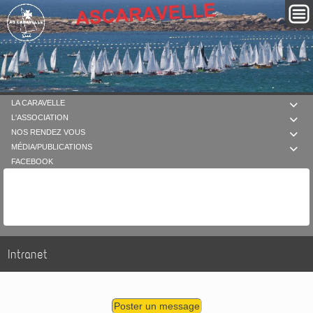
LA CARAVELLE

L'ASSOCIATION

NOS RENDEZ VOUS

MÉDIA/PUBLICATIONS

FACEBOOK
Intranet
Poster un message