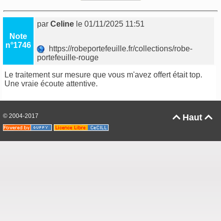
par
Celine
le 01/11/2025 11:51
Note
n°1746
https://robeportefeuille.fr/collections/robe-
portefeuille-rouge
Le traitement sur mesure que vous m'avez offert était top.
Une vraie écoute attentive.
© 2004-2017
Haut

