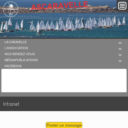
LA CARAVELLE

L'ASSOCIATION

NOS RENDEZ VOUS

MÉDIA/PUBLICATIONS

FACEBOOK
Intranet
Poster un message