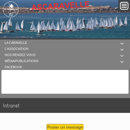
LA CARAVELLE

L'ASSOCIATION

NOS RENDEZ VOUS

MÉDIA/PUBLICATIONS

FACEBOOK
Intranet
Poster un message