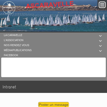
LA CARAVELLE

L'ASSOCIATION

NOS RENDEZ VOUS

MÉDIA/PUBLICATIONS

FACEBOOK
Intranet
Poster un message