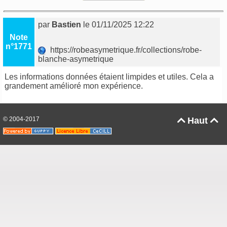
par
Bastien
le 01/11/2025 12:22
Note
n°1771
https://robeasymetrique.fr/collections/robe-
blanche-asymetrique
Les informations données étaient limpides et utiles. Cela a
grandement amélioré mon expérience.
© 2004-2017
Haut

