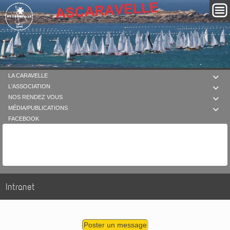
LA CARAVELLE

L'ASSOCIATION

NOS RENDEZ VOUS

MÉDIA/PUBLICATIONS

FACEBOOK
Intranet
Poster un message