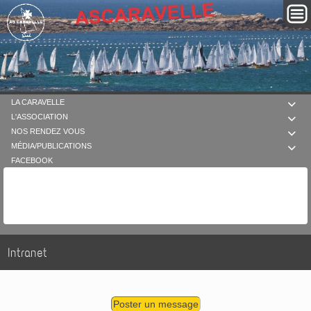
LA CARAVELLE

L'ASSOCIATION

NOS RENDEZ VOUS

MÉDIA/PUBLICATIONS

FACEBOOK
Intranet
Poster un message