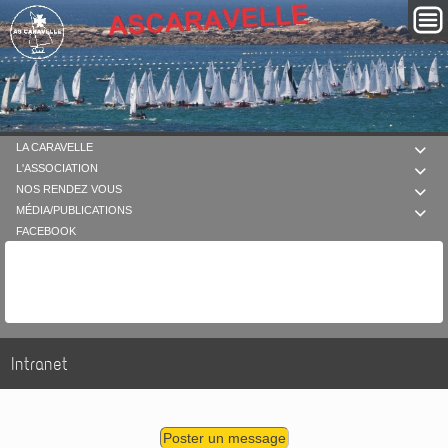
LA CARAVELLE

L'ASSOCIATION

NOS RENDEZ VOUS

MÉDIA/PUBLICATIONS

FACEBOOK
Intranet
Poster un message