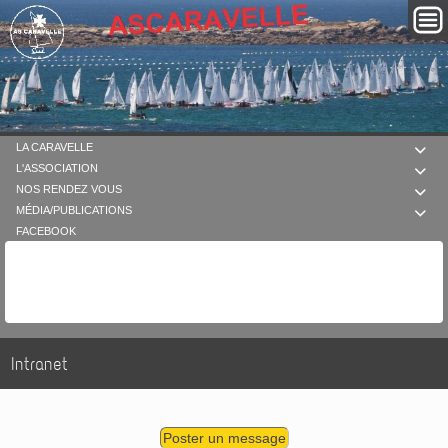
LA CARAVELLE

L'ASSOCIATION

NOS RENDEZ VOUS

MÉDIA/PUBLICATIONS

FACEBOOK
Intranet
Poster un message