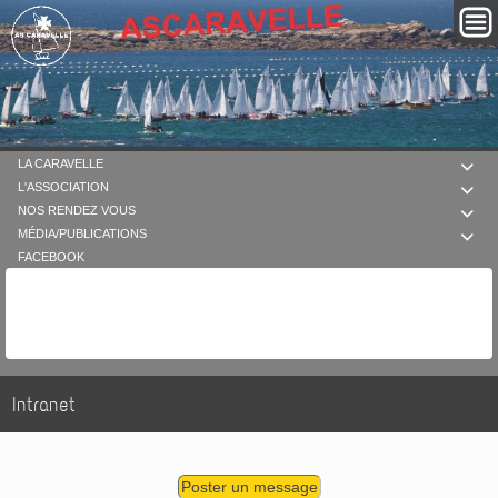
LA CARAVELLE

L'ASSOCIATION

NOS RENDEZ VOUS

MÉDIA/PUBLICATIONS

FACEBOOK
Intranet
Poster un message