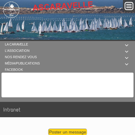
LA CARAVELLE

L'ASSOCIATION

NOS RENDEZ VOUS

MÉDIA/PUBLICATIONS

FACEBOOK
Intranet
Poster un message