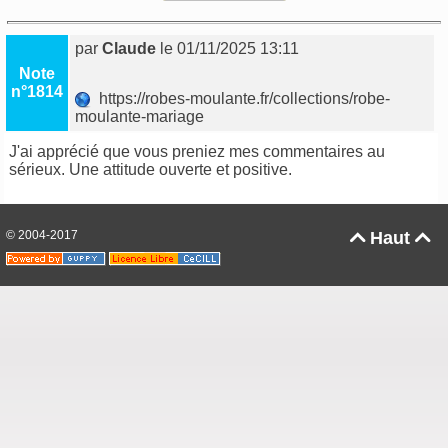
par
Claude
le 01/11/2025 13:11
Note
n°1814
https://robes-moulante.fr/collections/robe-
moulante-mariage
J'ai apprécié que vous preniez mes commentaires au
sérieux. Une attitude ouverte et positive.
© 2004-2017
Haut

