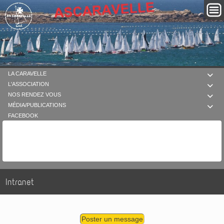
LA CARAVELLE

L'ASSOCIATION

NOS RENDEZ VOUS

MÉDIA/PUBLICATIONS

FACEBOOK
Intranet
Poster un message