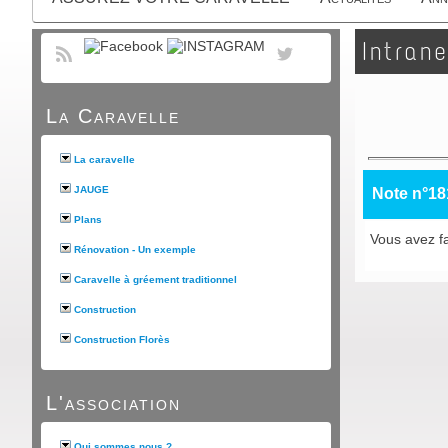
Intrane
La Caravelle
La caravelle
JAUGE
Note n°18
Plans
Vous avez fa
Rénovation - Un exemple
Caravelle à gréement traditionnel
Construction
Construction Florès
L'association
Qui sommes nous ?