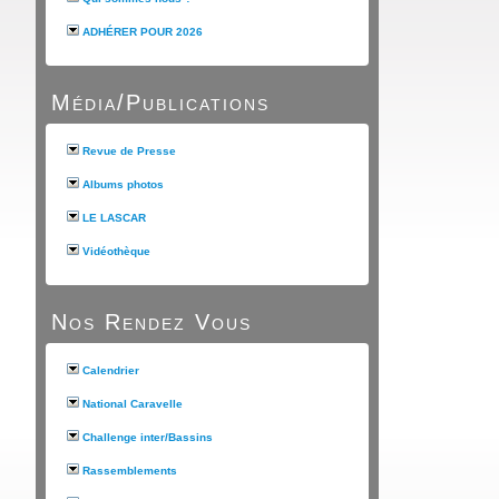
ADHÉRER POUR 2026
Média/Publications
Revue de Presse
Albums photos
LE LASCAR
Vidéothèque
Nos Rendez Vous
Calendrier
National Caravelle
Challenge inter/Bassins
Rassemblements