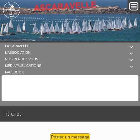
LA CARAVELLE

L'ASSOCIATION

NOS RENDEZ VOUS

MÉDIA/PUBLICATIONS

FACEBOOK
Intranet
Poster un message