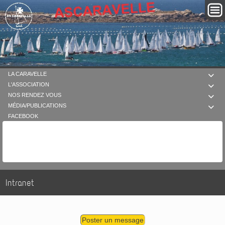
LA CARAVELLE

L'ASSOCIATION

NOS RENDEZ VOUS

MÉDIA/PUBLICATIONS

FACEBOOK
Intranet
Poster un message