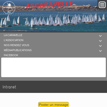
LA CARAVELLE

L'ASSOCIATION

NOS RENDEZ VOUS

MÉDIA/PUBLICATIONS

FACEBOOK
Intranet
Poster un message