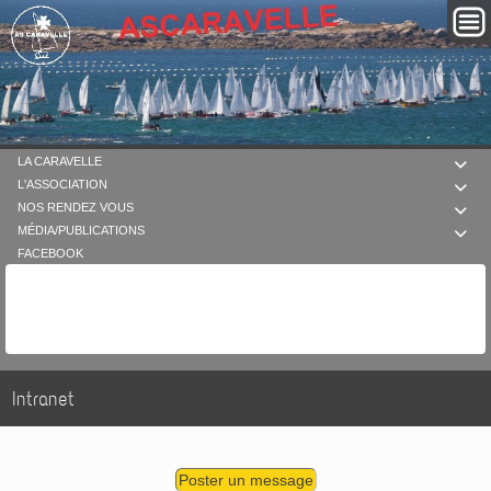
LA CARAVELLE

L'ASSOCIATION

NOS RENDEZ VOUS

MÉDIA/PUBLICATIONS

FACEBOOK
Intranet
Poster un message