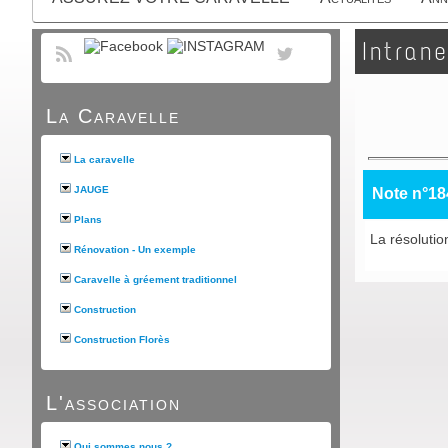
Intrane
La Caravelle
La caravelle
JAUGE
Note n°18
Plans
La résolutio
Rénovation - Un exemple
Caravelle à gréement traditionnel
Construction
Construction Florès
L'association
Qui sommes nous ?