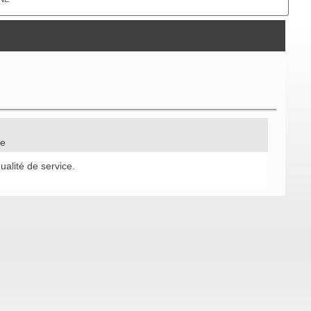
ge
alité de service.