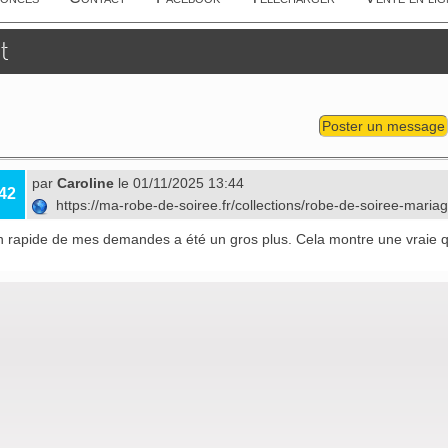
t
Poster un message
par
Caroline
le 01/11/2025 13:44
42
https://ma-robe-de-soiree.fr/collections/robe-de-soiree-maria
n rapide de mes demandes a été un gros plus. Cela montre une vraie qu