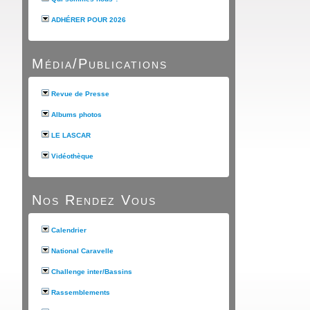
ADHÉRER POUR 2026
Média/Publications
Revue de Presse
Albums photos
LE LASCAR
Vidéothèque
Nos Rendez Vous
Calendrier
National Caravelle
Challenge inter/Bassins
Rassemblements