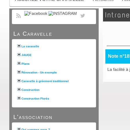
Intrane
La Caravelle
La caravelle
JAUGE
Note n°18
Plans
La facilité 
Rénovation - Un exemple
Caravelle à gréement traditionnel
Construction
Construction Florès
L'association
Qui sommes nous ?