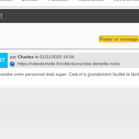
t
Poster un message
par
Charles
le 01/11/2025 14:04
57
https://robedentelle.fr/collections/robe-dentelle-noire
à joindre votre personnel était super. Cela m'a grandement facilité la tâc