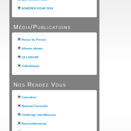
ADHÉRER POUR 2026
Média/Publications
Revue de Presse
Albums photos
LE LASCAR
Vidéothèque
Nos Rendez Vous
Calendrier
National Caravelle
Challenge inter/Bassins
Rassemblements