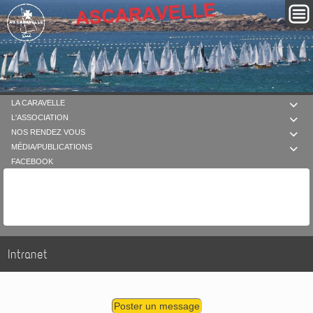
LA CARAVELLE

L'ASSOCIATION

NOS RENDEZ VOUS

MÉDIA/PUBLICATIONS

FACEBOOK
Intranet
Poster un message