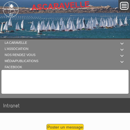
LA CARAVELLE

L'ASSOCIATION

NOS RENDEZ VOUS

MÉDIA/PUBLICATIONS

FACEBOOK
Intranet
Poster un message