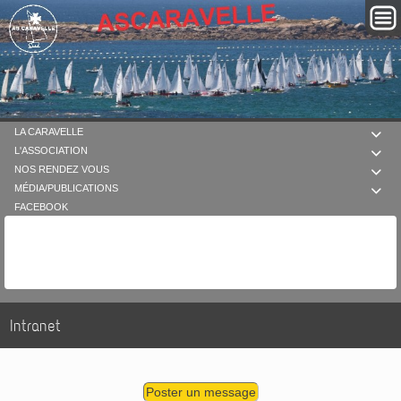
LA CARAVELLE

L'ASSOCIATION

NOS RENDEZ VOUS

MÉDIA/PUBLICATIONS

FACEBOOK
Intranet
Poster un message