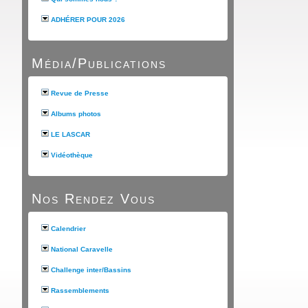
ADHÉRER POUR 2026
Média/Publications
Revue de Presse
Albums photos
LE LASCAR
Vidéothèque
Nos Rendez Vous
Calendrier
National Caravelle
Challenge inter/Bassins
Rassemblements