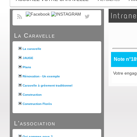
Intrane
La Caravelle
La caravelle
JAUGE
Note n°18
Plans
Votre engage
Rénovation - Un exemple
Caravelle à gréement traditionnel
Construction
Construction Florès
L'association
Qui sommes nous ?