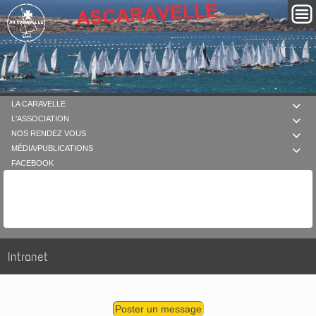
LA CARAVELLE

L'ASSOCIATION

NOS RENDEZ VOUS

MÉDIA/PUBLICATIONS

FACEBOOK
Intranet
Poster un message