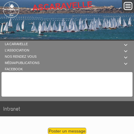
LA CARAVELLE

L'ASSOCIATION

NOS RENDEZ VOUS

MÉDIA/PUBLICATIONS

FACEBOOK
Intranet
Poster un message